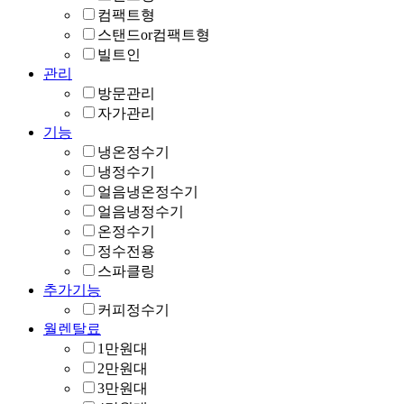
컴팩트형
스탠드or컴팩트형
빌트인
관리
방문관리
자가관리
기능
냉온정수기
냉정수기
얼음냉온정수기
얼음냉정수기
온정수기
정수전용
스파클링
추가기능
커피정수기
월렌탈료
1만원대
2만원대
3만원대