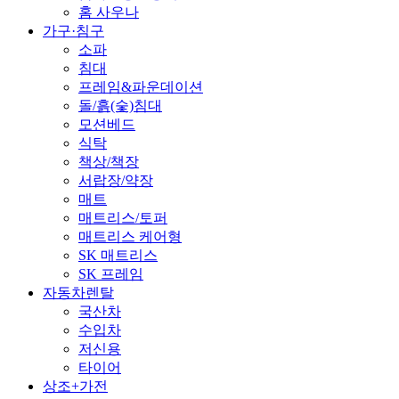
홈 사우나
가구·침구
소파
침대
프레임&파운데이션
돌/흙(숯)침대
모션베드
식탁
책상/책장
서랍장/약장
매트
매트리스/토퍼
매트리스 케어형
SK 매트리스
SK 프레임
자동차렌탈
국산차
수입차
저신용
타이어
상조+가전