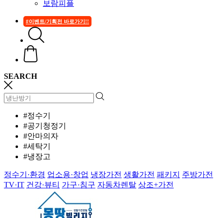
보람피플
#이벤트/기획전 바로가기!!
SEARCH
#정수기
#공기청정기
#안마의자
#세탁기
#냉장고
정수기·환경
업소용·창업
냉장가전
생활가전
패키지
주방가전
TV·IT
건강·뷰티
가구·침구
자동차렌탈
상조+가전