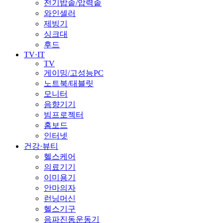
전기밥솥/압력솥
와인셀러
제빙기
싱크대
후드
TV·IT
TV
게이밍/고성능PC
노트북/태블릿
모니터
음향기기
빔프로젝터
홈보드
인터넷
건강·뷰티
헬스케어
의료기기
이미용기
안마의자
런닝머신
헬스기구
음파진동운동기