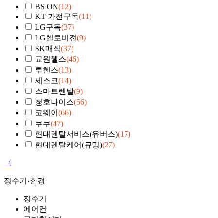
BS ON
(12)
KT 가전구독
(11)
LG구독
(37)
LG헬로비전
(9)
SK매직
(37)
교원웰스
(46)
루헨스
(13)
세스코
(14)
스마트렌탈
(9)
청호나이스
(56)
코웨이
(66)
쿠쿠
(47)
현대렌탈서비스(유버스)
(17)
현대렌탈케어(큐밍)
(27)
〈
정수기·환경
정수기
에어컨