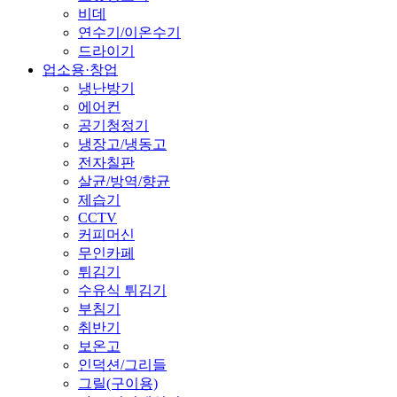
비데
연수기/이온수기
드라이기
업소용·창업
냉난방기
에어컨
공기청정기
냉장고/냉동고
전자칠판
살균/방역/향균
제습기
CCTV
커피머신
무인카페
튀김기
수유식 튀김기
부침기
취반기
보온고
인덕션/그리들
그릴(구이용)