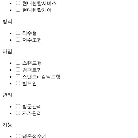
현대렌탈서비스
현대렌탈케어
방식
직수형
저수조형
타입
스탠드형
컴팩트형
스탠드or컴팩트형
빌트인
관리
방문관리
자가관리
기능
냉온정수기