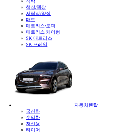
식탁
책상/책장
서랍장/약장
매트
매트리스/토퍼
매트리스 케어형
SK 매트리스
SK 프레임
자동차렌탈
국산차
수입차
저신용
타이어