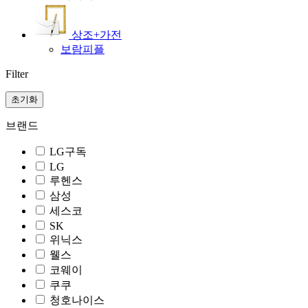
상조+가전
보람피플
Filter
초기화
브랜드
LG구독
LG
루헨스
삼성
세스코
SK
위닉스
웰스
코웨이
쿠쿠
청호나이스