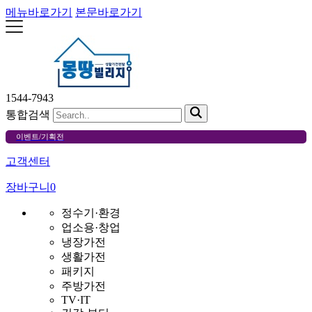
메뉴바로가기
본문바로가기
1544-7943
통합검색
이벤트/기획전
고객센터
장바구니
0
정수기·환경
업소용·창업
냉장가전
생활가전
패키지
주방가전
TV·IT