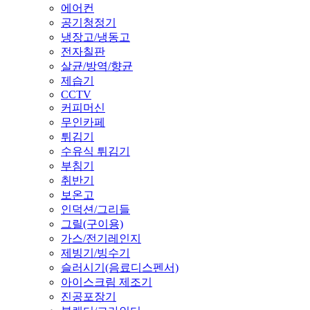
에어컨
공기청정기
냉장고/냉동고
전자칠판
살균/방역/향균
제습기
CCTV
커피머신
무인카페
튀김기
수유식 튀김기
부침기
취반기
보온고
인덕션/그리들
그릴(구이용)
가스/전기레인지
제빙기/빙수기
슬러시기(음료디스펜서)
아이스크림 제조기
진공포장기