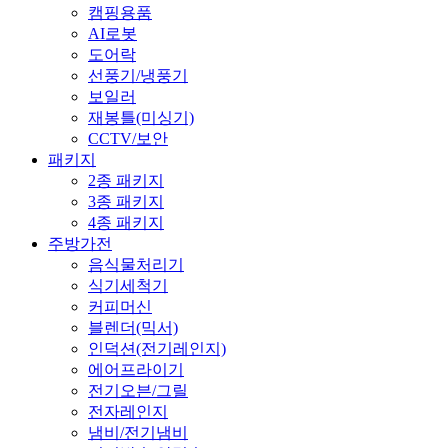
캠핑용품
AI로봇
도어락
선풍기/냉풍기
보일러
재봉틀(미싱기)
CCTV/보안
패키지
2종 패키지
3종 패키지
4종 패키지
주방가전
음식물처리기
식기세척기
커피머신
블렌더(믹서)
인덕션(전기레인지)
에어프라이기
전기오븐/그릴
전자레인지
냄비/전기냄비