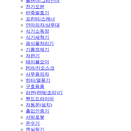
블랜더/그라인더
전기오븐
반죽발효기
프린터/스캐너
안마의자/샴푸대
식기소독장
식기세척기
음식물처리기
기름정제기
자판기
테이블오더
POS/키오스크
사무용의자
히터/열풍기
구호용품
라면(판매/조리)기
핸드드라이어
자동문(설치)
출입인증기
서빙로봇
온수기
캔실링기