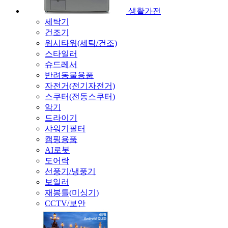
생활가전
세탁기
건조기
워시타워(세탁/건조)
스타일러
슈드레서
반려동물용품
자전거(전기자전거)
스쿠터(전동스쿠터)
악기
드라이기
샤워기필터
캠핑용품
AI로봇
도어락
선풍기/냉풍기
보일러
재봉틀(미싱기)
CCTV/보안