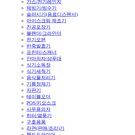
가스/전기레인지
제빙기/빙수기
슬러시기(음료디스펜서)
아이스크림 제조기
진공포장기
블랜더/그라인더
전기오븐
반죽발효기
프린터/스캐너
안마의자/샴푸대
식기소독장
식기세척기
음식물처리기
기름정제기
자판기
테이블오더
POS/키오스크
사무용의자
히터/열풍기
구호용품
라면(판매/조리)기
핸드드라이어