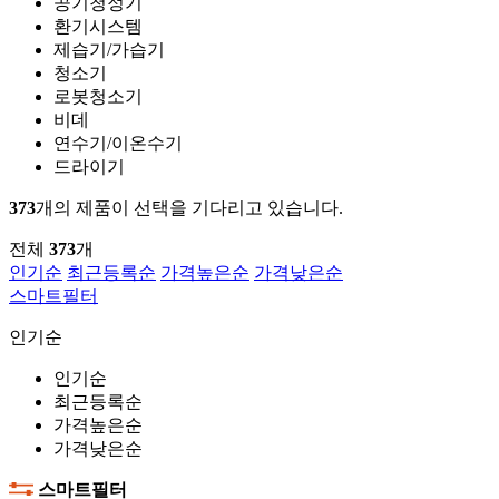
공기청정기
환기시스템
제습기/가습기
청소기
로봇청소기
비데
연수기/이온수기
드라이기
373
개의 제품이 선택을 기다리고 있습니다.
전체
373
개
인기순
최근등록순
가격높은순
가격낮은순
스마트필터
인기순
인기순
최근등록순
가격높은순
가격낮은순
스마트필터