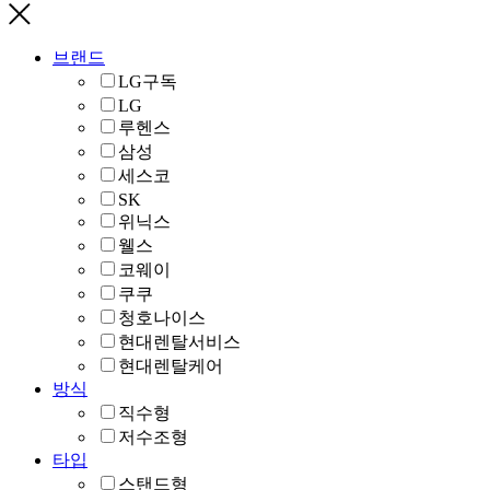
브랜드
LG구독
LG
루헨스
삼성
세스코
SK
위닉스
웰스
코웨이
쿠쿠
청호나이스
현대렌탈서비스
현대렌탈케어
방식
직수형
저수조형
타입
스탠드형