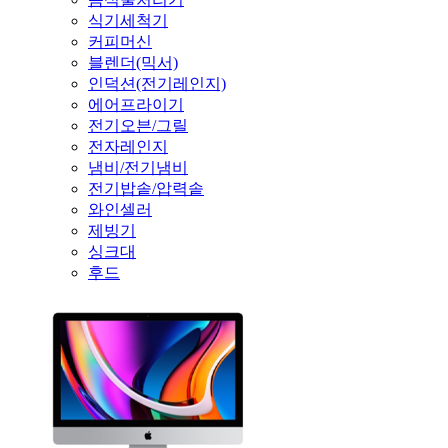
식기세척기
커피머신
블렌더(믹서)
인덕션(전기레인지)
에어프라이기
전기오븐/그릴
전자레인지
냄비/전기냄비
전기밥솥/압력솥
와인셀러
제빙기
싱크대
후드