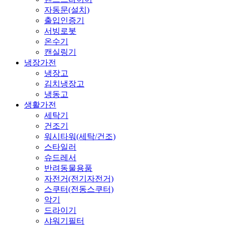
자동문(설치)
출입인증기
서빙로봇
온수기
캔실링기
냉장가전
냉장고
김치냉장고
냉동고
생활가전
세탁기
건조기
워시타워(세탁/건조)
스타일러
슈드레서
반려동물용품
자전거(전기자전거)
스쿠터(전동스쿠터)
악기
드라이기
샤워기필터