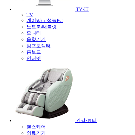
TV·IT
TV
게이밍/고성능PC
노트북/태블릿
모니터
음향기기
빔프로젝터
홈보드
인터넷
건강·뷰티
헬스케어
의료기기