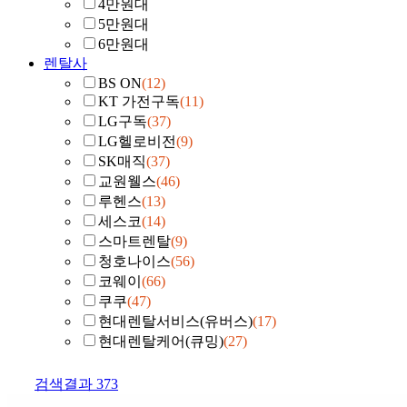
4만원대
5만원대
6만원대
렌탈사
BS ON
(12)
KT 가전구독
(11)
LG구독
(37)
LG헬로비전
(9)
SK매직
(37)
교원웰스
(46)
루헨스
(13)
세스코
(14)
스마트렌탈
(9)
청호나이스
(56)
코웨이
(66)
쿠쿠
(47)
현대렌탈서비스(유버스)
(17)
현대렌탈케어(큐밍)
(27)
검색결과
373