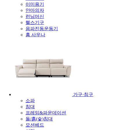
이미용기
안마의자
런닝머신
헬스기구
음파진동운동기
홈 사우나
가구·침구
소파
침대
프레임&파운데이션
돌/흙(숯)침대
모션베드