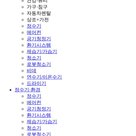
건강·뷰티
가구·침구
자동차렌탈
상조+가전
정수기
에어컨
공기청정기
환기시스템
제습기/가습기
청소기
로봇청소기
비데
연수기/이온수기
드라이기
정수기·환경
정수기
에어컨
공기청정기
환기시스템
제습기/가습기
청소기
로봇청소기